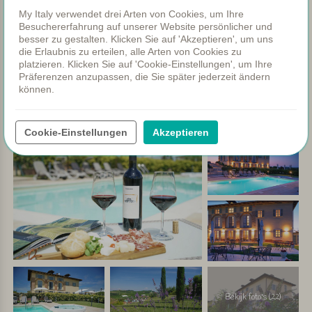
eingerichtet und verfügen über Sat-TV, Klimaanlage und
My Italy verwendet drei Arten von Cookies, um Ihre
Besuchererfahrung auf unserer Website persönlicher und
Wi-Fi sowie ein modernes Bad mit Dusche. Bei schönem
besser zu gestalten. Klicken Sie auf 'Akzeptieren', um uns
Wetter wird das Frühstücksbuffet auf der Terrasse serviert,
die Erlaubnis zu erteilen, alle Arten von Cookies zu
ansonsten im gemütlichen Speisesaal des Hofs.
platzieren. Klicken Sie auf 'Cookie-Einstellungen', um Ihre
Präferenzen anzupassen, die Sie später jederzeit ändern
können.
➤
Lesen Sie
hier
mehr über Agriturismo 48.
Cookie-Einstellungen
Akzeptieren
Bekijk foto's (22)