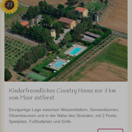
27
Kinderfreundliches Country House nur 3 km
vom Meer entfernt
Einzigartige Lage zwischen Weizenfeldern, Sonnenblumen,
Olivenbäumen und in der Nähe des Strandes, mit 2 Pools,
Spielplatz, Fußballplatz und Grills