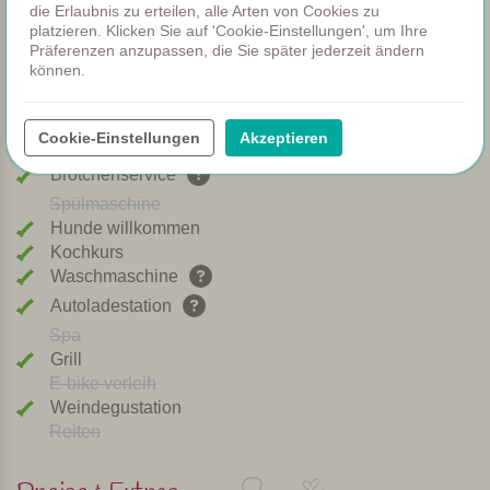
die Erlaubnis zu erteilen, alle Arten von Cookies zu
Gemeinsame Dinners
platzieren. Klicken Sie auf 'Cookie-Einstellungen', um Ihre
WIFI
Präferenzen anzupassen, die Sie später jederzeit ändern
Beheizter Pool
können.
Frühstück
Klimaanlage
Cookie-Einstellungen
Akzeptieren
Spielplatz
Brötchenservice
Spülmaschine
Hunde willkommen
Kochkurs
Waschmaschine
Autoladestation
Spa
Grill
E-bike verleih
Weindegustation
Reiten