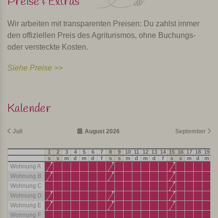
Preise & Extras
Wir arbeiten mit transparenten Preisen: Du zahlst immer
den offiziellen Preis des Agriturismos, ohne Buchungs-
oder versteckte Kosten.
Siehe Preise >>
Kalender
Juli
August 2026
September
1
2
3
4
5
6
7
8
9
10
11
12
13
14
15
16
17
18
19
2
s
s
m
d
m
d
f
s
s
m
d
m
d
f
s
s
m
d
m
d
Wohnung A
Wohnung B
Wohnung C
Wohnung D
Wohnung E
Wohnung F