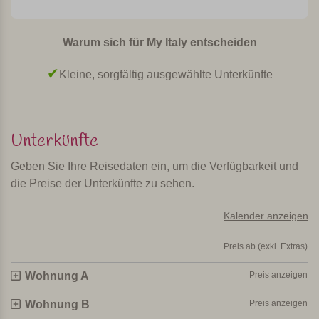
Ruhe, Strand, leckeres Essen und guter
Wein
Warum sich für My Italy entscheiden
Der Agriturismo ist sehr ruhig und ländlich gelegen im
Süden der Toskana. Massa Marittima, Castiglione della
Inmitten der Natur, fernab vom Trubel
Pescaia und Siena sind vom Agriturismo aus leicht zu
besuchen. Für Liebhaber von Ruhe, Strand, leckerem
Essen und einem guten Glas Wein!
Unterkünfte
Persönlich ausgewählt und besucht von Margot De Kruif – My Italy
Geben Sie Ihre Reisedaten ein, um die Verfügbarkeit und
die Preise der Unterkünfte zu sehen.
Kalender anzeigen
Preis ab (exkl. Extras)
Wohnung A
Preis anzeigen
Wohnung B
Preis anzeigen