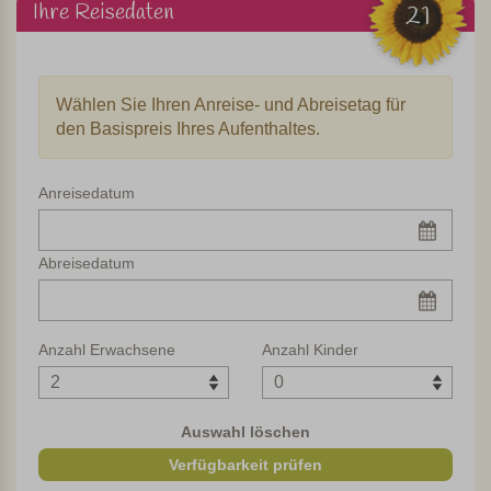
im sorgfältig angelegten Garten, einen Spielplatz und
Ihre Reisedaten
21
einen gemeinschaftlichen Grillplatz. Das Restaurant ist
zweimal pro Woche für die Gäste des Agriturismo geöffnet.
Hier können Sie lokale Gerichte aus der Region
Wählen Sie Ihren Anreise- und Abreisetag für
probieren. Hier wird auch das Frühstück morgens serviert
den Basispreis Ihres Aufenthaltes.
(gegen Gebühr). Einmal in der Woche findet eine
Weinprobe statt.
Anreisedatum
10 gemütlich eingerichtete
Ferienwohnungen
Abreisedatum
Es gibt 10 gemütlich eingerichtete Wohnungen.
Jedes Appartement verfügt über einen TV und eine gute
Küche mit Herd mit 4 Kochstellen. Die Wohnungen im
Anzahl Erwachsene
Anzahl Kinder
Erdgeschoss verfügen über eine eigene Terrasse. Haben
Sie eine Wohnung im ersten oder zweiten Stock? Dann
können Sie den gemeinsamen Tische und Stühle im
Auswahl löschen
Garten benutzen.
Verfügbarkeit prüfen