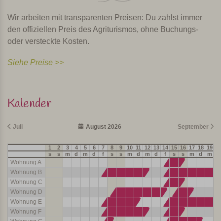
Wir arbeiten mit transparenten Preisen: Du zahlst immer
den offiziellen Preis des Agriturismos, ohne Buchungs-
oder versteckte Kosten.
Siehe Preise >>
Kalender
Juli
August 2026
September
1
2
3
4
5
6
7
8
9
10
11
12
13
14
15
16
17
18
19
2
s
s
m
d
m
d
f
s
s
m
d
m
d
f
s
s
m
d
m
d
Wohnung A
Wohnung B
Wohnung C
Wohnung D
Wohnung E
Wohnung F