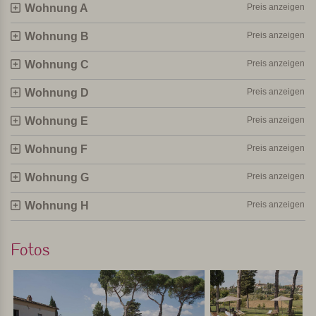
Wohnung A
Preis anzeigen
in dem Sie zwei kleine Restaurants, einige Geschäfte und
einen kleinen Supermarkt für Ihre täglichen Einkäufe
Wohnung B
Preis anzeigen
finden können. Nur wenige Schritte vom Agriturismo
Wohnung C
entfernt (ca. 800 m) befindet sich eine typisch toskanische
Preis anzeigen
Trattoria, in der die Mahlzeiten an langen Tischen im
Wohnung D
Preis anzeigen
Freien serviert werden. Diese Trattoria ist nur mittags
geöffnet und sehr beliebt, so dass es ratsam ist, einen
Wohnung E
Preis anzeigen
Tisch im Voraus zu reservieren. Sie erreichen die Trattoria
Wohnung F
über einen Weg vom Bauernhof aus. In der Nähe des
Preis anzeigen
Agriturismo befindet sich auch eine Bushaltestelle, von der
Wohnung G
Preis anzeigen
aus man mit dem Bus nach Arezzo fahren kann (eine halbe
Stunde, 12 km). Florenz ist etwa 65 km und Siena 60 km
Wohnung H
Preis anzeigen
entfernt.
Fotos
Die Ferneinwohnungen
Der Agriturismo verfügt über 8 Appartements, 3 im
Erdgeschoss, eine im zweiten Stock, die vor allem für
junge Paare geeignet ist, und die anderen 3 im ersten oder