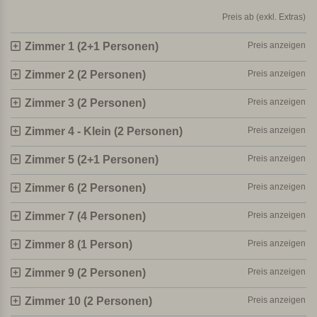
wenigen warmen Gerichten, besteht dies hauptsächlich
aus kalten Gerichten.
Preis ab (exkl. Extras)
Zimmer 1 (2+1 Personen)
Preis anzeigen
10 Zimmer & 2 Wohnungen
Zimmer 2 (2 Personen)
Preis anzeigen
Das Landhotel verfügt über 10 Zimmer und 2 Wohnungen,
alle mit unterschiedlichem Design.
Einige Zimmer sind
Zimmer 3 (2 Personen)
Preis anzeigen
klassisch mit antiken Möbeln eingerichtet.
Andere sind
sehr farbenfroh und modern.
Es gibt 2 Dreibettzimmer und
Zimmer 4 - Klein (2 Personen)
Preis anzeigen
1 Familienzimmer mit zwei Einzelbetten auf einer offenen
Zimmer 5 (2+1 Personen)
Preis anzeigen
Galerie.
Im Erdgeschoss befinden sich 2 Wohnungen mit
einem Schlafzimmer mit Doppelbett und einem Schlafsofa
Zimmer 6 (2 Personen)
Preis anzeigen
im Wohnzimmer/Küche.
Zimmer 7 (4 Personen)
Preis anzeigen
Die Wohnungen befinden sich im Innenhof.
Hier werden
Zimmer 8 (1 Person)
Preis anzeigen
auch Abendessen und Frühstück serviert.
Alle Zimmer
verfügen über Klimaanlage, Sat-TV, Minibar, Safe
Zimmer 9 (2 Personen)
Preis anzeigen
und einen privaten Parkplatz.
Zimmer 10 (2 Personen)
Preis anzeigen
Urlaub in einer luxuriösen und ruhigen