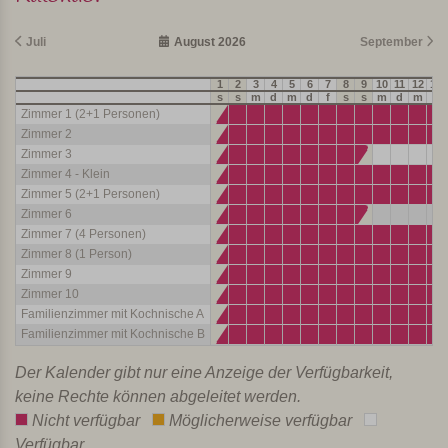
Juli
August 2026
September
1
2
3
4
5
6
7
8
9
10
11
12
13
s
s
m
d
m
d
f
s
s
m
d
m
d
Zimmer 1 (2+1 Personen)
Zimmer 2
Zimmer 3
Zimmer 4 - Klein
Zimmer 5 (2+1 Personen)
Zimmer 6
Zimmer 7 (4 Personen)
Zimmer 8 (1 Person)
Zimmer 9
Zimmer 10
Familienzimmer mit Kochnische A
Familienzimmer mit Kochnische B
Der Kalender gibt nur eine Anzeige der Verfügbarkeit,
keine Rechte können abgeleitet werden.
Nicht verfügbar
Möglicherweise verfügbar
Verfügbar